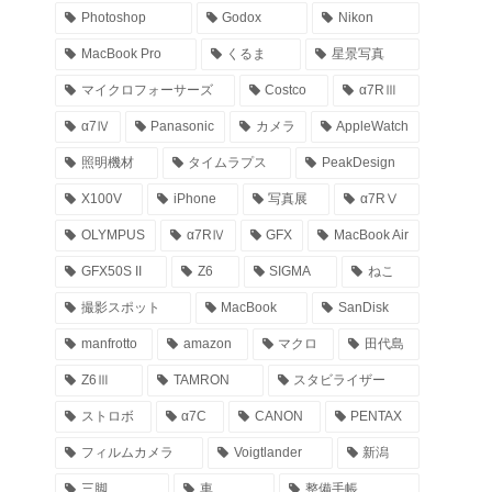
Photoshop
Godox
Nikon
MacBook Pro
くるま
星景写真
マイクロフォーサーズ
Costco
α7RⅢ
α7Ⅳ
Panasonic
カメラ
AppleWatch
照明機材
タイムラプス
PeakDesign
X100V
iPhone
写真展
α7RⅤ
OLYMPUS
α7RⅣ
GFX
MacBook Air
GFX50S II
Z6
SIGMA
ねこ
撮影スポット
MacBook
SanDisk
manfrotto
amazon
マクロ
田代島
Z6Ⅲ
TAMRON
スタビライザー
ストロボ
α7C
CANON
PENTAX
フィルムカメラ
Voigtlander
新潟
三脚
車
整備手帳