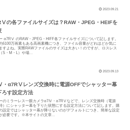
2023.09.21
7RⅤの各ファイルサイズは？RAW・JPEG・HEIFを
較
ー α7RⅤ のRAW・JPEG・HIFF各ファイルサイズについて記します。
約6100万画素もある高画素機につき、ファイル容量がどれほどか気に
ますよね。実際RAWファイルのサイズは大きい！のですが、ロスレス
（S・M・L）や場...
2023.09.13
7Ⅳ・α7RⅤレンズ交換時に電源OFFでシャッター幕
下ろす設定方法
ーのミラーレス一眼カメラα7Ⅳ・α7RⅤなどで、レンズ交換時（電源
F時）にシャッター幕を下りた状態にする設定方法について記します。購
の設定ではシャッター幕が降りないのがデフォルトにつき、簡単な設定
が必要です。※本サイトの文章...