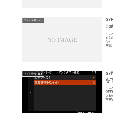
α
フォト造りTools
比
ソニ
有効
なり
圧縮
α
フォト造りTools
を
ソニ
OF
入時
変更