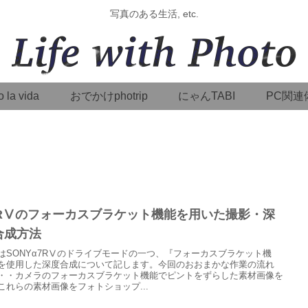
写真のある生活, etc.
o la vida
おでかけphotrip
にゃんTABI
PC関連
7RⅤのフォーカスブラケット機能を用いた撮影・深
合成方法
はSONYα7RⅤのドライブモードの一つ、『フォーカスブラケット機
を使用した深度合成について記します。今回のおおまかな作業の流れ
・・カメラのフォーカスブラケット機能でピントをずらした素材画像を
これらの素材画像をフォトショップ...