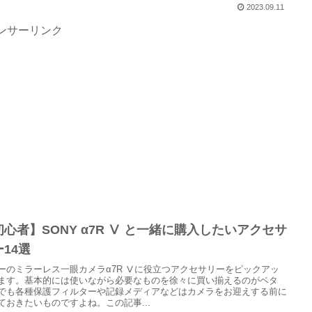
2023.09.11
ンサーリンク
初心者】SONY α7R Ⅴ と一緒に購入したいアクセサ
ー14選
ーのミラーレス一眼カメラα7R Ⅴに役立つアクセサリーをピックアッ
ます。基本的には使いながら必要なものを徐々に買い揃えるのがベタ
でも各種保護フィルターや記録メディアなどはカメラをお迎えする前に
ておきたいものですよね。この記事...