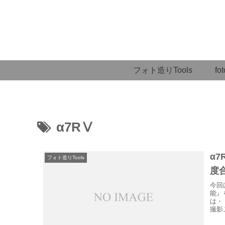
フォト造りTools
fot
α7RⅤ
α
フォト造りTools
度
今回
能』
は・
撮影