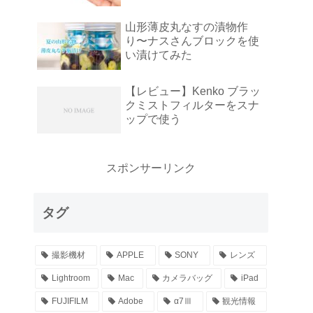
山形薄皮丸なすの漬物作
り〜ナスさんブロックを使
い漬けてみた
【レビュー】Kenko ブラッ
クミストフィルターをスナ
ップで使う
スポンサーリンク
タグ
撮影機材
APPLE
SONY
レンズ
Lightroom
Mac
カメラバッグ
iPad
FUJIFILM
Adobe
α7Ⅲ
観光情報