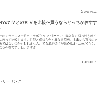
2023.09.01
ONYα7 Ⅳとα7R Ⅴを比較〜買うならどっちがおすす
？
ーのミラーレス一眼カメラα7R Ⅴ とα7Ⅳとで。購入前に悩み迷うポイ
に絞って比較します。性能と価格も全く異なる両機、本来なら直接の比
象ではないのかもしれません。でも最新技術が詰め込まれたα7R Ⅴは
なる存在ですよね。まずざ...
2023.08.31
ンサーリンク