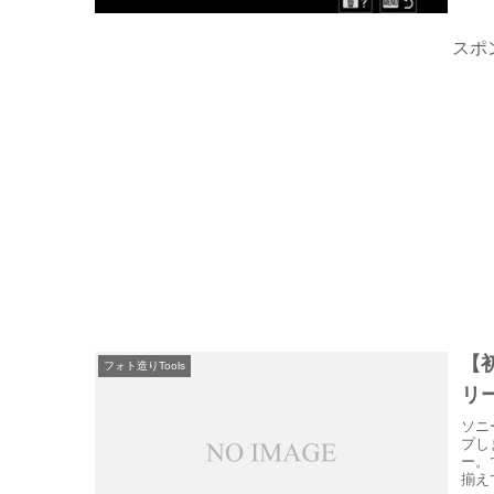
スポ
【
フォト造りTools
リ
ソニ
プし
ー。
揃え