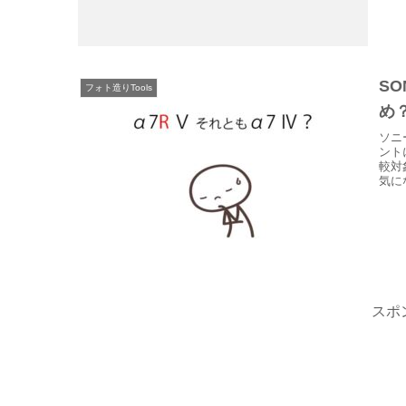
S
フォト造りTools
め
ソニ
ント
較対
気に
スポ