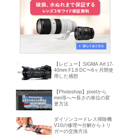
【レビュー】SIGMA Art 17-
40mm F1.8 DC〜6ヶ月間使
用した感想
【Photoshop】pixelから
mm等へ〜長さの単位の変
更方法
ダイソンコードレス掃除機
V10の修理〜分解からトリ
ガーの交換方法