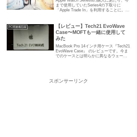
Apple Watch Series6の購入にあたり、今
まで使用していたSeries4の下取りに
「Apple Trade In」を利用することに。自
宅に居ながら購入から下取りまで行える
大変便利なシステムです。今回は下取り
手続きの方法や買取専門店との違い、ま
【レビュー】Tech21 EvoWave
PC関連備忘録
た実際に感じたメリットについて解説し
Case〜MOFTも一緒に使用して
ていきます。
みた
MacBook Pro 14インチ用ケース『Tech21
EvoWave Case』 のレビューです。今ま
でのケースとは明らかに異なるウェーブ
のデザインに一目惚れ！即購入してしま
いました。MOFTのPCスタンドも装着し
たら、さらに使いやすく...
スポンサーリンク