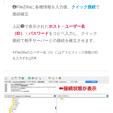
❹FileZillaに各種情報を入力後、
クイック接続
で
接続確立
上記❸で表示された
ホスト・ユーザー名
（ID）・パスワード
をコピペ入力し、クイック
接続で相手サーバーとの接続を確立させます。
✳︎FileZillaのユーザー名（U）にはアドビストック情報のID
を入力すればOK