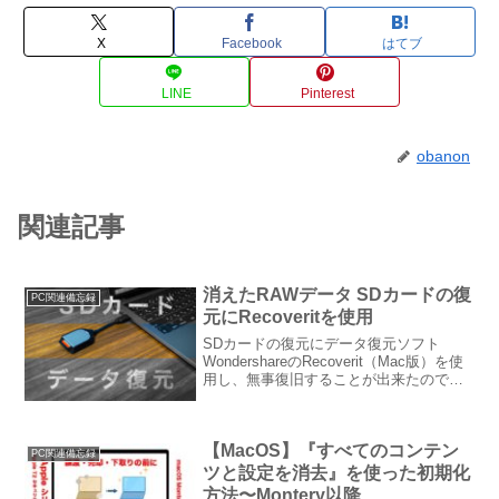
X
Facebook
はてブ
LINE
Pinterest
obanon
関連記事
消えたRAWデータ SDカードの復
PC関連備忘録
元にRecoveritを使用
SDカードの復元にデータ復元ソフト
WondershareのRecoverit（Mac版）を使
用し、無事復旧することが出来たのでレ
ビューします。macOSのバージョンは
Catalina バージョン10.15.4です。消滅し
て諦めていたデジカメの画像データが無
【MacOS】『すべてのコンテン
事にリカバリーされました。
PC関連備忘録
ツと設定を消去』を使った初期化
方法〜Montery以降