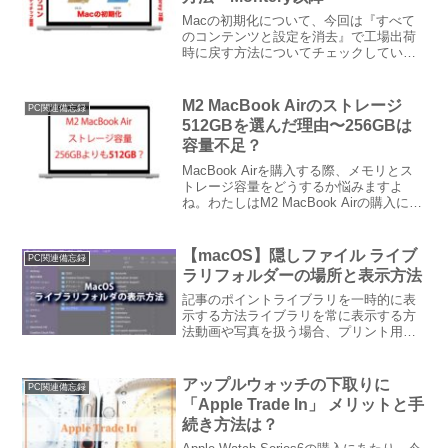
Macの初期化について、今回は『すべて
のコンテンツと設定を消去』で工場出荷
時に戻す方法についてチェックしていき
ます。但し、全てのMacで使える訳では
なく以下の条件下で行うことが可能で
す。Macの「すべてのコンテンツと設定
M2 MacBook Airのストレージ
PC関連備忘録
を消去」を使えるのは...
512GBを選んだ理由〜256GBは
容量不足？
MacBook Airを購入する際、メモリとス
トレージ容量をどうするか悩みますよ
ね。わたしはM2 MacBook Airの購入にあ
たり、ストレージ容量は512Bを選択しま
した。以前ば必ず1TBを選んでいました
が、今回思うところがあり敢えて5...
【macOS】隠しファイル ライブ
PC関連備忘録
ラリフォルダーの場所と表示方法
記事のポイントライブラリを一時的に表
示する方法ライブラリを常に表示する方
法動画や写真を扱う場合、プリント用紙
のICCプロファイルの保存や、プリンタド
ライバーのインストール状況を確認した
りと、ライブラリフォルダ内にアクセス
アップルウォッチの下取りに
PC関連備忘録
する機会が有ると思い...
「Apple Trade In」 メリットと手
続き方法は？