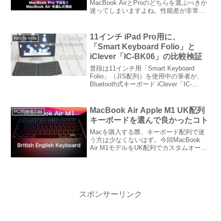
MacBook AirとProのどちらを選ぶべきか
迷ってしまいますよね。性能差が非常に
少ない今回の両機種ですが写真のRAW現
像や編集中心のカメラマンにとってどち
らの機種がお勧めなのかを考察していま
11インチ iPad Pro用に、
foto la vida
す。
「Smart Keyboard Folio」と
iClever「IC-BK06」の比較検証
普段は11インチ用「Smart Keyboard
Folio」（JIS配列）を使用中の筆者が、
Bluetooth式キーボード iClever「IC-
BK06」（US配列）を快適に使用するこ
とが出来るか？両者の違いについて様々
な観点から検証していきます。
MacBook Air Apple M1 UK配列
PC関連備忘録
キーボードを選んで良かったコト
Macを購入する際、キーボード配列で迷
う方は少なくないはず。今回MacBook
Air M1モデルをUK配列でカスタムオーダ
ーましたので、その印象についてお伝え
します。英語キーボードと言えばUS配列
が一般的ですが、UK配列も独特の良さが
ありますので、その辺をお伝え出来れば
と思います。
スポンサーリンク