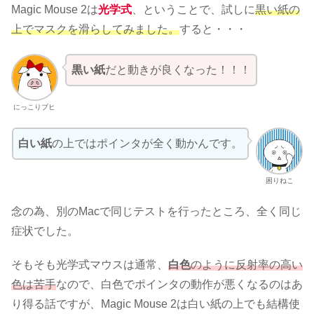
Magic Mouse 2は
光学式
、ということで、試しに
黒い紙の
上でマスクを滑らしてみました。
すると・・・
黒い紙
だと動きが良くなった！！！
にっこりブヒ
白い紙
の上ではポインタが全く動かんです。
困りねこ
念の為、別のMacで同じテストを行ったところ、全く同じ
症状でした。
そもそも光学式マウスは通常、
白色
のように反射率の高い
色は苦手
なので、白色でポインタの動作が悪くなるのはあ
り得る話ですが、Magic Mouse 2は白い紙の上でも結構使