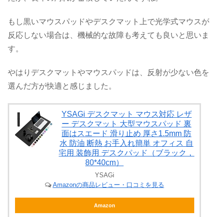
もし黒いマウスパッドやデスクマット上で光学式マウスが
反応しない場合は、機械的な故障も考えても良いと思いま
す。
やはりデスクマットやマウスパッドは、反射が少ない色を
選んだ方が快適と感じました。
YSAGi デスクマット マウス対応 レザ
ー デスクマット 大型マウスパッド 裏
面はスエード 滑り止め 厚さ1.5mm 防
水 防油 断熱 お手入れ簡単 オフィス 自
宅用 装飾用 デスクパッド（ブラック，
80*40cm）
YSAGi
Amazonの商品レビュー・口コミを見る
Amazon