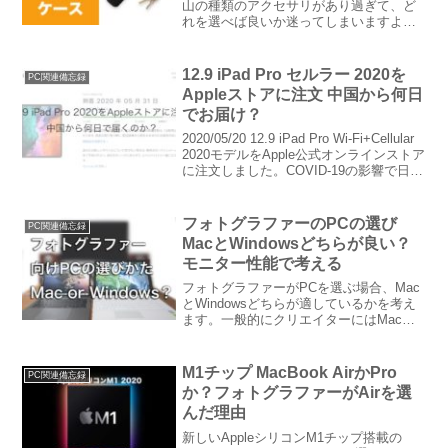
山の種類のアクセサリがあり過ぎて、ど
れを選べば良いか迷ってしまいますよ
ね。今回はコスパ重視で個人的に使いや
すかったケースをピックアップしていき
ます。やはりケースは必要！でも高価な
12.9 iPad Pro セルラー 2020を
PC関連備忘録
のはチョッと・...
Appleストアに注文 中国から何日
でお届け？
2020/05/20 12.9 iPad Pro Wi-Fi+Cellular
2020モデルをApple公式オンラインストア
に注文しました。COVID-19の影響で日本
国内のApple店舗が閉鎖の中、どの様なデ
リバリー状態か追ってみたいと思いま
す。
フォトグラファーのPCの選び
PC関連備忘録
MacとWindowsどちらが良い？
モニター性能で考える
フォトグラファーがPCを選ぶ場合、Mac
とWindowsどちらが適しているかを考え
ます。一般的にクリエイターにはMacが
向いていると言われますが、Raw現像や
プリントをメインの写真家にとってどち
らがベストなのでしょうか？スチルメイ
M1チップ MacBook AirかPro
PC関連備忘録
ンが趣味のカメラマン目線で書いていま
か？フォトグラファーがAirを選
すが、動画やデザイン系の方にも参考に
んだ理由
なれば幸いです。
新しいAppleシリコンM1チップ搭載の