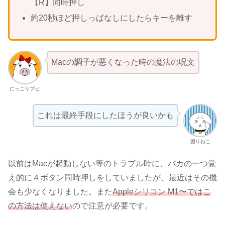
【R】同時押し
約20秒ほど押しっぱなしにしたらキーを離す
Macの調子が悪くなった時の魔法の呪文
にっこりブヒ
これは最終手段にしたほうが良いかも
困りねこ
以前はMacが起動しない等のトラブル時に、バカの一つ覚
え的に４ボタン同時押しをしていましたが、最近はその機
会も少なくなりました。また
Appleシリコン M1〜ではこ
の方法は使えない
ので注意が必要です。