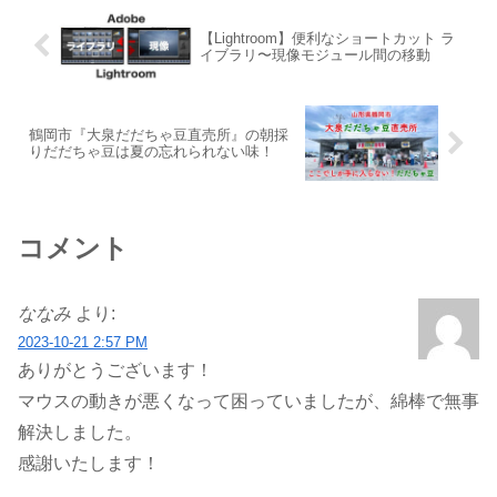
【Lightroom】便利なショートカット ラ
イブラリ〜現像モジュール間の移動
鶴岡市『大泉だだちゃ豆直売所』の朝採
りだだちゃ豆は夏の忘れられない味！
コメント
ななみ
より:
2023-10-21 2:57 PM
ありがとうございます！
マウスの動きが悪くなって困っていましたが、綿棒で無事
解決しました。
感謝いたします！