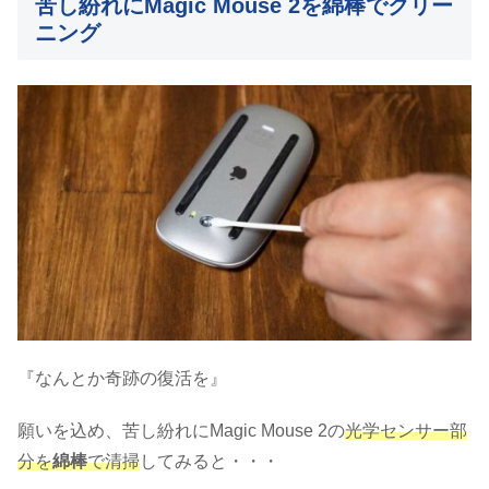
苦し紛れにMagic Mouse 2を綿棒でクリー
ニング
『なんとか奇跡の復活を』
願いを込め、苦し紛れにMagic Mouse 2の
光学センサー部
分を
綿棒
で清掃
してみると・・・