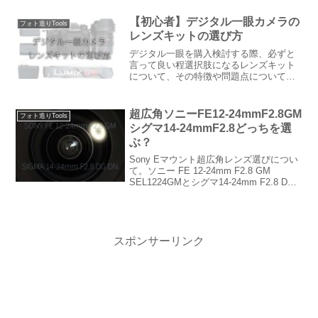
PZ 16-35mm F4 Gタムロン
（TAMRON)・・17-28mm F/2.8 Di...
【初心者】デジタル一眼カメラの
フォト造りTools
レンズキットの選び方
デジタル一眼を購入検討する際、必ずと
言って良い程選択肢になるレンズキット
について、その特徴や問題点について書
いています。また撮影スタイル毎に適し
たレンズキットをご紹介していきます。
超広角ソニーFE12-24mmF2.8GM
フォト造りTools
シグマ14-24mmF2.8どっちを選
ぶ？
Sony Eマウント超広角レンズ選びについ
て。ソニー FE 12-24mm F2.8 GM
SEL1224GMとシグマ14-24mm F2.8 DG
DNのどちらを選ぶか、各性能を比較しな
がら検討していきます。どちらも高性
能・高画質で、風景撮影や星景撮影にも
使用可能なおすすめF2.8通しのズームレ
ンズです。
スポンサーリンク