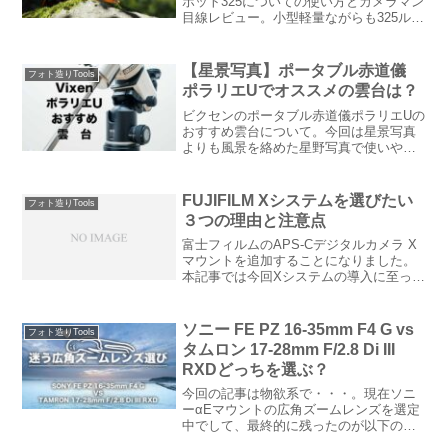
ポット325についての使い方とカメラマン
目線レビュー。小型軽量ながらも325ルー
メンの大発光量。高い防水性能など基本
性能に優れており災害時の備えとしても
最適。更に赤色LEDも搭載されており、
【星景写真】ポータブル赤道儀
フォト造りTools
ホタル・星空撮影、天体観測、キャンプ
ポラリエUでオススメの雲台は？
などの夜の屋外活動におすすめのヘッド
ライトです。
ビクセンのポータブル赤道儀ポラリエUの
おすすめ雲台について。今回は星景写真
よりも風景を絡めた星野写真で使いやす
い雲台を検討していきます。ビデオ雲台
やモノボールなど今ある機材を有効活用
しながらポタ赤を使用したい方向けの記
FUJIFILM Xシステムを選びたい
フォト造りTools
事になっています。
３つの理由と注意点
富士フィルムのAPS-Cデジタルカメラ X
マウントを追加することになりました。
本記事では今回Xシステムの導入に至った
理由・動機、更に注意点についてまとめ
ています。NIKONユーザー結局、フジの
色が気になるんでしょにっこりねこその
ソニー FE PZ 16-35mm F4 G vs
フォト造りTools
通〜り！結論...
タムロン 17-28mm F/2.8 Di III
RXDどっちを選ぶ？
今回の記事は物欲系で・・・。現在ソニ
ーαEマウントの広角ズームレンズを選定
中でして、最終的に残ったのが以下の２
本です。ソニー（SONY）・・・・FE