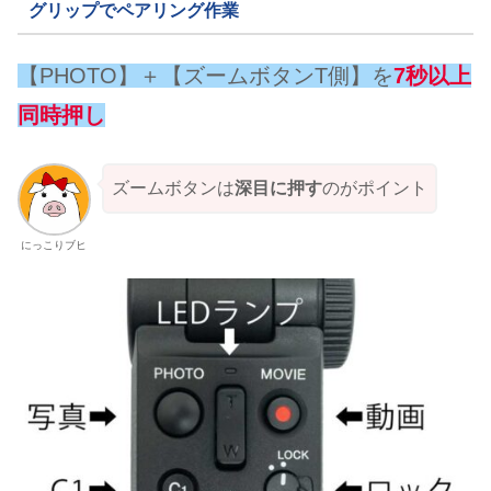
グリップでペアリング作業
【PHOTO】＋【ズームボタンT側】を
7秒以上
同時押し
ズームボタンは
深目に押す
のがポイント
にっこりブヒ