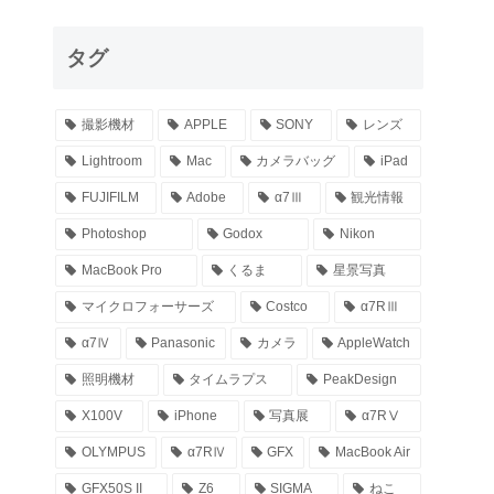
タグ
撮影機材
APPLE
SONY
レンズ
Lightroom
Mac
カメラバッグ
iPad
FUJIFILM
Adobe
α7Ⅲ
観光情報
Photoshop
Godox
Nikon
MacBook Pro
くるま
星景写真
マイクロフォーサーズ
Costco
α7RⅢ
α7Ⅳ
Panasonic
カメラ
AppleWatch
照明機材
タイムラプス
PeakDesign
X100V
iPhone
写真展
α7RⅤ
OLYMPUS
α7RⅣ
GFX
MacBook Air
GFX50S II
Z6
SIGMA
ねこ