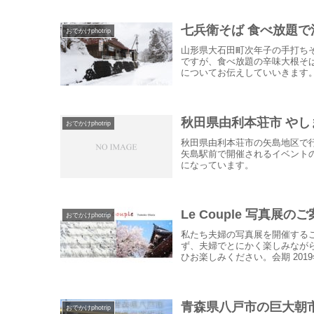
七兵衛そば 食べ放題
おでかけphotrip
山形県大石田町次年子の手打ち
ですが、食べ放題の辛味大根そ
についてお伝えしていいきます
秋田県由利本荘市 やし
おでかけphotrip
秋田県由利本荘市の矢島地区で
矢島駅前で開催されるイベント
になっています。
Le Couple 写真展の
おでかけphotrip
私たち夫婦の写真展を開催する
ず、夫婦でとにかく楽しみなが
ひお楽しみください。会期 2019年
青森県八戸市の巨大朝
おでかけphotrip