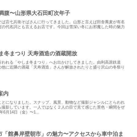
で満腹〜山形県大石田町次年子
そば店七兵衛そばさんに行ってきました。山形と言えば田舎蕎麦が有名
ばの代名詞とも言えるお店です。今回は雪深い冬にお邪魔した時の魅力
。
ま冬まつり 天寿酒造の酒蔵開放
行われる「やしま冬まつり」へお出かけしてきました。由利高原鉄道
の他に近隣の酒蔵「天寿酒造」さんが解放されたりと盛り沢山の冬祭り
ご案内
ことになりました。スナップ、風景、動物など撮影ジャンルにとらわれ
ら撮影しています。一人ではなく２人の目で見て感じた景色・瞬間をぜ
6月14日（金）〜1...
市「館鼻岸壁朝市」の魅力〜アクセスから車中泊ま