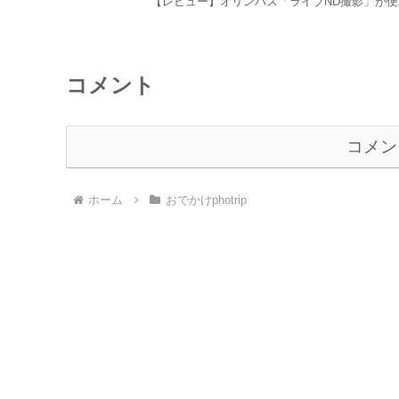
【レビュー】オリンパス「ライブND撮影」が
コメント
コメン
ホーム
おでかけphotrip