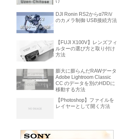
け
DJI Ronin RS2からα7RⅣ
のカメラ制御 USB接続方法
【FUJI X100V】レンズフィ
ルターの選び方と取り付け
方法
膨大に膨らんだRAWデータ
Adobe Lightroom Classic
CC のデータを別のHDDに
移動する方法
【Photoshop】ファイルを
レイヤーとして開く方法