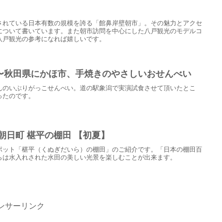
されている日本有数の規模を誇る「館鼻岸壁朝市」。その魅力とアクセ
について書いています。また朝市訪問を中心にした八戸観光のモデルコ
八戸観光の参考になれば嬉しいです。
〜秋田県にかほ市、手焼きのやさしいおせんべい
んのいぶりがっこせんべい。道の駅象潟で実演試食させて頂いたとこ
ったのです。
朝日町 椹平の棚田 【初夏】
ポット「椹平（くぬぎだいら）の棚田」のご紹介です。「日本の棚田百
らは水入れされた水田の美しい光景を楽しむことが出来ます。
ンサーリンク