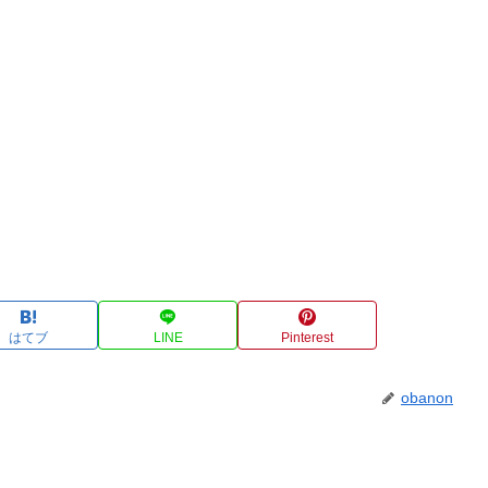
はてブ
LINE
Pinterest
obanon