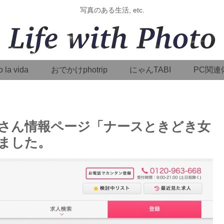
写真のある生活, etc.
o la vida
おでかけphotrip
にゃんTABI
PC関連
さん情報ページ「ナースときどき女
ました。