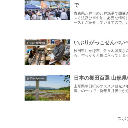
で
青森県八戸市の八戸漁港で開催
ス方法及び車中泊に必要な情報
ースもご紹介していますので、
いぶりがっこせんべい
おでかけphotrip
秋田県にかほ市、佐々木製菓さ
ろ、すっかりと気に入ってしま
日本の棚田百選 山形県
おでかけphotrip
山形県朝日町のオススメ観光ス
選」の一つで、例年５月後半か
スポ