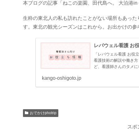
本ブログの記事「ねこの楽園、田代島へ。 大泊港in
生粋の東北人の私も訪れたことがない場所もあった
す。東北の観光シーズンはこれから。お出かけの参考
レバウェル看護 お
「レバウェル看護 お役
看護技術の解説や働き方
ど、看護師さんのタメにな
役...
kango-oshigoto.jp
おでかけphotrip
スポ