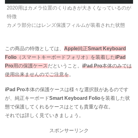
2020用はカメラ位置のくりぬきが大きくなっているのが
特徴
カメラ部分にはレンズ保護フィルムが装着された状態
この商品の特徴としては、
Apple
純正
Smart Keyboard
Folio
（スマートキーボードフォリオ）を装着した
iPad
Pro
用の保護ケース
だということ。
iPad Pro
本体のみでは
使用出来ませんのでご注意を
。
iPad Pro
本体の保護ケースは様々な選択肢があるのです
が、純正キーボード
Smart Keyboard Folio
を装着した状
態で保護してくれるケースはとても貴重な存在。
それでは詳しく見ていきましょう。
スポンサーリンク