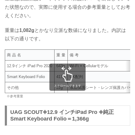
た状態なので、実際に使用する場合の参考重量としてお考
えください。
重量は
1,082g
とかなり立派な数値になりました。内訳は
以下の通りです。
商 品 名
重 量
備 考
12.9インチ iPad Pro 2020
643g
Wi-Fi + Cellularモデル
Smart Keyboard Folio
417g
UK配列
スクロールできます
その他
22g
液晶保護シート・レンズ保護カバー
※参考重量
UAG SCOUT➕12.9 インチiPad Pro ➕純正
Smart Keyboard Folio＝1,366g