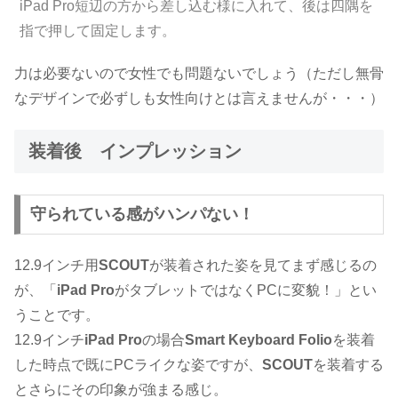
iPad Pro短辺の方から差し込む様に入れて、後は四隅を
指で押して固定します。
力は必要ないので女性でも問題ないでしょう（ただし無骨
なデザインで必ずしも女性向けとは言えませんが・・・）
装着後 インプレッション
守られている感がハンパない！
12.9インチ用
SCOUT
が装着された姿を見てまず感じるの
が、「
iPad Pro
がタブレットではなくPCに変貌！」とい
うことです。
12.9インチ
iPad Pro
の場合
Smart Keyboard Folio
を装着
した時点で既にPCライクな姿ですが、
SCOUT
を装着する
とさらにその印象が強まる感じ。