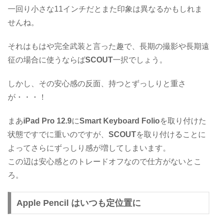
一回り小さな11インチだとまた印象は異なるかもしれま
せんね。
それはもはや完全武装と言った趣で、長期の撮影や長期遠
征の場合に使うならば
SCOUT
一択でしょう。
しかし、その安心感の反面、持つとずっしりと重さ
が・・・！
まあ
iPad Pro 12.9
に
Smart Keyboard Folio
を取り付けた
状態ですでに重いのですが、
SCOUT
を取り付けることに
よってさらにずっしり感が増してしまいます。
この辺は安心感とのトレードオフなので仕方がないとこ
ろ。
Apple Pencil はいつも定位置に