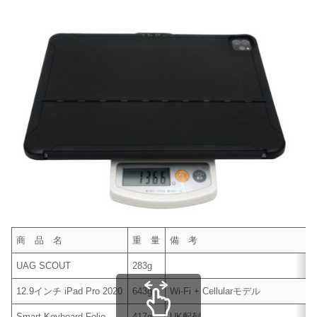
商 品 名
重 量
備 考
UAG SCOUT
283g
12.9インチ iPad Pro 2020
643g
Wi-Fi + Cellularモデル
Smart Keyboard Folio
417g
UK配列