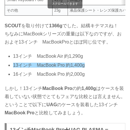
スクロールできます
その他
23g
液晶保護シート・レンズ保護カバ
SCOUT
を取り付けて
1366g
でした。結構キテマスね！
ちなみにMacBookシリーズの重量は以下なのですが、お
およそ13インチ MacBookProとほぼ同じ位です。
13インチ MacBook Air 約1,290g
13インチ MacBook Pro 約1,400g
16インチ MacBook Pro 約2,000g
しかし！13インチ
MacBook Pro
の約
1,400g
はケースを装
着していない状態でとてもフェアな比較とは言えません。
ということで以下に
UAG
のケースを装着した13インチ
MacBook Pro
と比較してみましょう。
13インチMacBook Pro➕UAG PLASMA＝