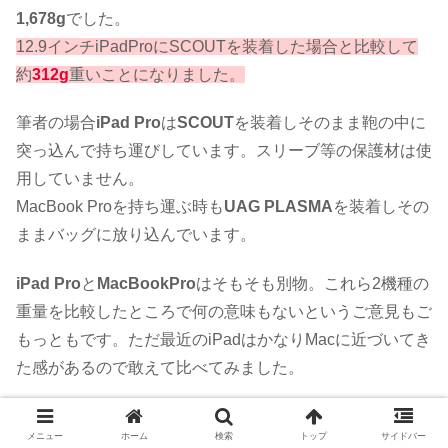
1,678g
でした。
12.9インチiPadProにSCOUTを装着した場合と比較して
約
312g
重いことになりました。
筆者の場合
iPad Pro
は
SCOUT
を装着しそのまま鞄の中に
突っ込んで持ち運びしています。スリーブ等の保護材は使
用していません。
MacBook Proを持ち運ぶ時も
UAG PLASMA
を装着しその
ままバッグに放り込んでいます。
iPad Pro
と
MacBookPro
はそもそも別物。これら2機種の
重量を比較したところで何の意味もないというご意見もご
もっともです。ただ最近のiPadはかなりMacに近づいてき
た感があるので敢えて比べてみました。
どうしても重さが気になる場合→他の2018モデ
メニュー
ホーム
検索
トップ
サイドバー
ル対応ケースをDIY加工してみる