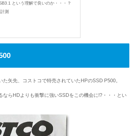
局 USB3.1 という理解で良いのか・・・？
Dで計測
00
矢先、コストコで特売されていたHPのSSD P500。
ならHDよりも衝撃に強いSSDをこの機会に!?・・・とい