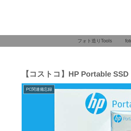
フォト造りTools
fot
【コストコ】HP Portable S
PC関連備忘録