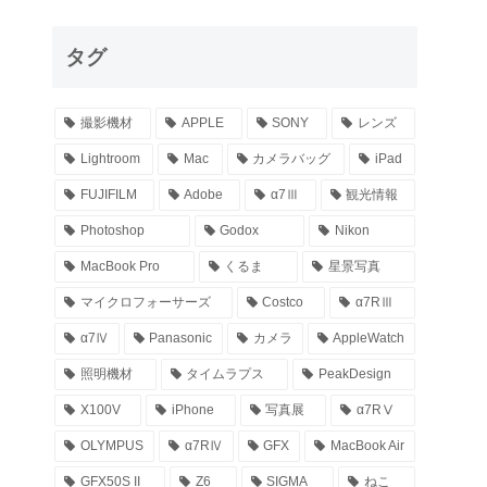
タグ
撮影機材
APPLE
SONY
レンズ
Lightroom
Mac
カメラバッグ
iPad
FUJIFILM
Adobe
α7Ⅲ
観光情報
Photoshop
Godox
Nikon
MacBook Pro
くるま
星景写真
マイクロフォーサーズ
Costco
α7RⅢ
α7Ⅳ
Panasonic
カメラ
AppleWatch
照明機材
タイムラプス
PeakDesign
X100V
iPhone
写真展
α7RⅤ
OLYMPUS
α7RⅣ
GFX
MacBook Air
GFX50S II
Z6
SIGMA
ねこ