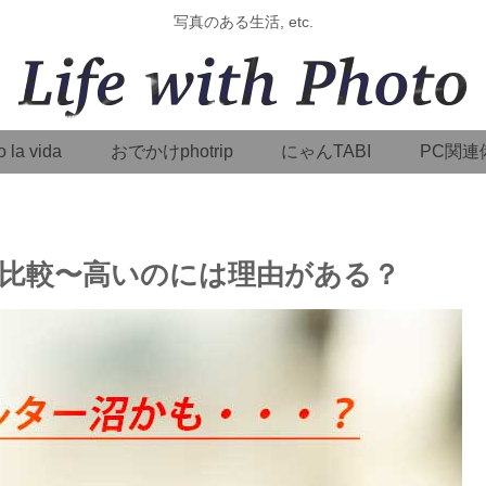
写真のある生活, etc.
o la vida
おでかけphotrip
にゃんTABI
PC関連
比較〜高いのには理由がある？