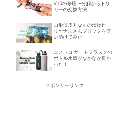
V10の修理〜分解からトリ
ガーの交換方法
山形薄皮丸なすの漬物作
り〜ナスさんブロックを使
い漬けてみた
コストコ サーモフラスクの
ボトル水筒がなかなか良か
った！
スポンサーリンク