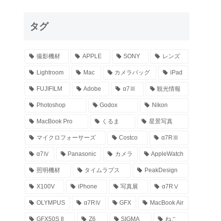
タグ
撮影機材
APPLE
SONY
レンズ
Lightroom
Mac
カメラバッグ
iPad
FUJIFILM
Adobe
α7Ⅲ
観光情報
Photoshop
Godox
Nikon
MacBook Pro
くるま
星景写真
マイクロフォーサーズ
Costco
α7RⅢ
α7Ⅳ
Panasonic
カメラ
AppleWatch
照明機材
タイムラプス
PeakDesign
X100V
iPhone
写真展
α7RⅤ
OLYMPUS
α7RⅣ
GFX
MacBook Air
GFX50S II
Z6
SIGMA
ねこ