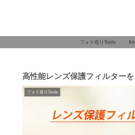
フォト造りTools
fot
高性能レンズ保護フィルターを
フォト造りTools