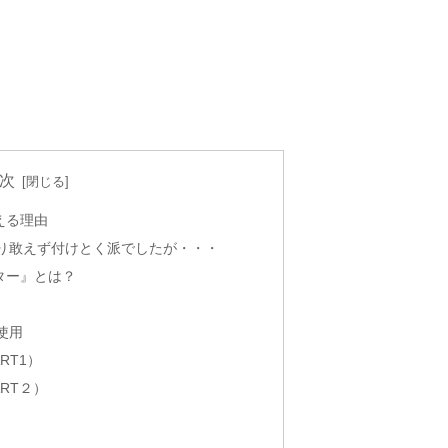
次
える理由
り敢えず付けとく派でしたが・・・
ター』とは？
使用
RT1）
RT２）