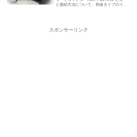
と接続方法について。有線タイプのリモ
コンレリーズよりも使い勝手の良いワイ
ヤレスリモコンです。スチルと動画の両
方に配慮されており、無線タイプのリモ
コンの購入を検討される方にオススメの
製品です。
スポンサーリンク