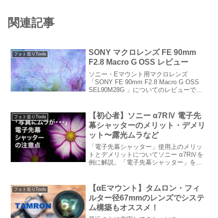
関連記事
SONY マクロレンズ FE 90mm
フォト造りTools
F2.8 Macro G OSS レビュー
ソニー・Eマウント用マクロレンズ
「SONY FE 90mm F2.8 Macro G OSS
SEL90M28G 」についてのレビューで
す。本格的なマクロ撮影から、マクロレ
ンズとしては動作の速いオートフォーカ
ス機能を活かしたスナップが楽しめるレ
【初心者】ソニー α7RⅣ 電子先
フォト造りTools
ンズとしておススメです。本レンズの優
幕シャッターのメリット・デメリ
れた描写を作例と一緒にご紹介していま
ット〜露光ムラなど
す。
「電子先幕シャッター」使用上のメリッ
トとデメリットについてソニー α7RⅣを
例に解説。「電子先幕シャッター」を理
解する上で欠かせない「フォーカルプレ
ーンシャター」についての説明や、「露
光ムラ」や「玉ボケの欠け」などの問題
【αEマウント】タムロン・フィ
フォト造りTools
点についてカメラ初心者にも分かりやす
ルター径67mmのレンズでシステ
い様にお話ししていきます。
ム構築もオススメ！