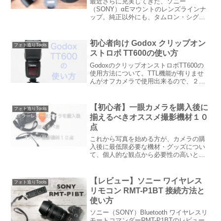
最近さらに充実してきた、ソニー
（SONY）αEマウントのレンズラインナ
ップ。純正以外にも、タムロン・シグマ
など選り取り見取り。レンズ選びに迷っ
ちゃいますよね。『TAMRON（タムロ
ン）のフィルター径67mmレンズでシス
初心者向け Godox クリップオン
フォト造りTools
テムを構築するのもアリ...
ストロボ TT600の使い方
GodoxのクリップオンストロボTT600の
使用方法について。TTL機能が有りませ
んがオフカメラで使用出来るので、２・
３灯目のストロボとしても最適です。今
回はストロボ初心者の方でもわかりやす
い様に、写真を交えながら使用方法につ
【初心者】一眼カメラを購入後に
フォト造りTools
いて書いています。
揃えるべきオススメ撮影機材１０
点
これから写真を始める方が、カメラの購
入後に最低限必要な機材・グッズについ
て、個人的な観点から必要性の高いと思
われる順に１０点に絞り込み書いていき
ます。小型軽量なミラーレス一眼での使
用状況を前提の記事になっています。
【レビュー】ソニー ワイヤレス
フォト造りTools
リモコン RMT-P1BT 接続方法と
使い方
ソニー（SONY）Bluetooth ワイヤレスリ
モートコマンダーRMT-P1BTのレビュー