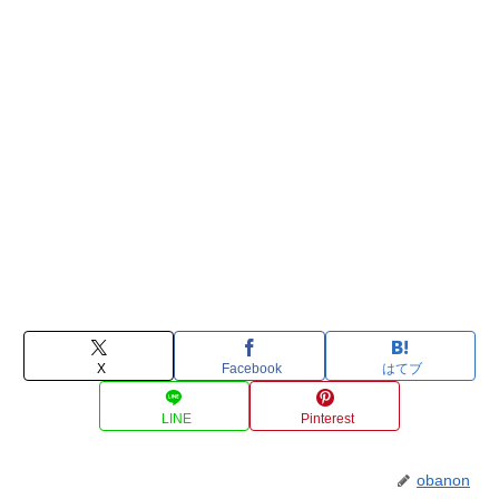
X
Facebook
はてブ
LINE
Pinterest
obanon